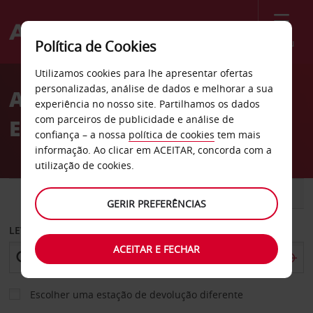
Menu
Política de Cookies
Welcome
Utilizamos cookies para lhe apresentar ofertas
to
personalizadas, análise de dados e melhorar a sua
ALUGAR CARROS NA
Avis
experiência no nosso site. Partilhamos os dados
com parceiros de publicidade e análise de
EUROPA COM A AVIS
confiança – a nossa
política de cookies
tem mais
informação. Ao clicar em ACEITAR, concorda com a
utilização de cookies.
CARRO
COMERCIAIS
GERIR PREFERÊNCIAS
LEVANTAR EM
ACEITAR E FECHAR
Escolher uma estação de devolução diferente