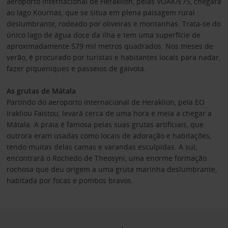
aeroporto internacional de Heraklion, pelas VOAK/E75, chegará
ao lago Kournas, que se situa em plena paisagem rural
deslumbrante, rodeado por oliveiras e montanhas. Trata-se do
único lago de água doce da ilha e tem uma superfície de
aproximadamente 579 mil metros quadrados. Nos meses de
verão, é procurado por turistas e habitantes locais para nadar,
fazer piqueniques e passeios de gaivota.
As grutas de Mátala
Partindo do aeroporto internacional de Heraklion, pela EO
Irakliou Faistou, levará cerca de uma hora e meia a chegar a
Mátala. A praia é famosa pelas suas grutas artificiais, que
outrora eram usadas como locais de adoração e habitações,
tendo muitas delas camas e varandas esculpidas. A sul,
encontrará o Rochedo de Theosyni, uma enorme formação
rochosa que deu origem a uma gruta marinha deslumbrante,
habitada por focas e pombos bravos.