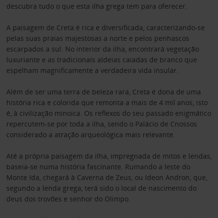
descubra tudo o que esta ilha grega tem para oferecer.
A paisagem de Creta é rica e diversificada, caracterizando-se
pelas suas praias majestosas a norte e pelos penhascos
escarpados a sul. No interior da ilha, encontrará vegetação
luxuriante e as tradicionais aldeias caiadas de branco que
espelham magnificamente a verdadeira vida insular.
Além de ser uma terra de beleza rara, Creta é dona de uma
história rica e colorida que remonta a mais de 4 mil anos, isto
é, à civilização minoica. Os reflexos do seu passado enigmático
repercutem-se por toda a ilha, sendo o Palácio de Cnossos
considerado a atração arqueológica mais relevante.
Até a própria paisagem da ilha, impregnada de mitos e lendas,
baseia-se numa história fascinante. Rumando a leste do
Monte Ida, chegará à Caverna de Zeus, ou Ideon Andron, que,
segundo a lenda grega, terá sido o local de nascimento do
deus dos trovões e senhor do Olimpo.