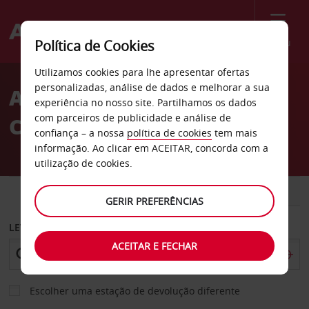
Menu
Política de Cookies
Welcome
Utilizamos cookies para lhe apresentar ofertas
to
personalizadas, análise de dados e melhorar a sua
Aluguer de carros em
Avis
experiência no nosso site. Partilhamos os dados
com parceiros de publicidade e análise de
Creta
confiança – a nossa
política de cookies
tem mais
informação. Ao clicar em ACEITAR, concorda com a
utilização de cookies.
CARRO
COMERCIAIS
GERIR PREFERÊNCIAS
LEVANTAR EM
ACEITAR E FECHAR
Escolher uma estação de devolução diferente