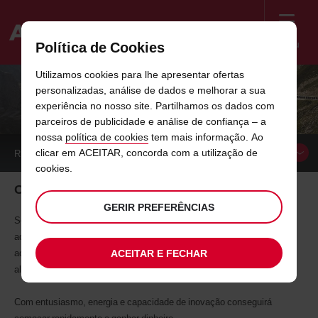
Menu
Política de Cookies
Welcome
Utilizamos cookies para lhe apresentar ofertas
to
personalizadas, análise de dados e melhorar a sua
Avis
PROGRAMA DE AFILIADOS
experiência no nosso site. Partilhamos os dados com
parceiros de publicidade e análise de confiança – a
nossa
política de cookies
tem mais informação. Ao
clicar em ACEITAR, concorda com a utilização de
RESERVAR UM
CARRO
cookies.
O nosso Programa de Afiliados
GERIR PREFERÊNCIAS
Se partilha o espírito "We Try Harder" (“esforçamo-nos ao máximo”),
adira ao Programa de Afiliados e ofereça aos visitantes do seu site:
ACEITAR E FECHAR
acesso à nossa rede internacional, com mais de 5400 estações de
aluguer.
Com entusiasmo, energia e capacidade de inovação conseguirá