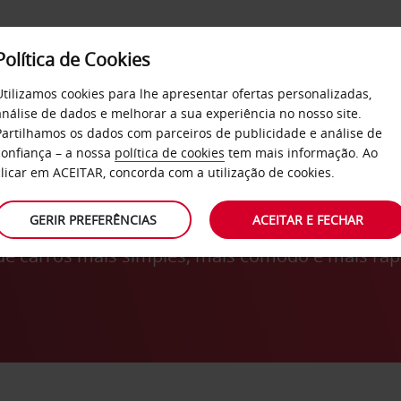
Política de Cookies
SERVIÇOS
EMPRESAS
SELF SERVICE
Utilizamos cookies para lhe apresentar ofertas personalizadas,
análise de dados e melhorar a sua experiência no nosso site.
Partilhamos os dados com parceiros de publicidade e análise de
confiança – a nossa
política de cookies
tem mais informação. Ao
clicar em ACEITAR, concorda com a utilização de cookies.
PLICAÇÃO DE ALUGUER DE CA
GERIR PREFERÊNCIAS
ACEITAR E FECHAR
e carros mais simples, mais cómodo e mais ráp