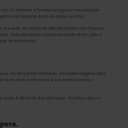
o, com 32 hectares e formato octogonal marcado pela
lítica da Pedralta, perto da aldeia de Côta.
eu é a sede. Os vinhos do Dão são vinhos com frescura,
ça. Viseu apresenta a particularidade de ter, lado a
onal de enoturismo.
ino ou um desportivo compacto, um sedan elegante para
ro em Viseu e ele estará à sua espera pronto a
 ainda à oferta de dias adicionais. Escolha o dia e a
spera.