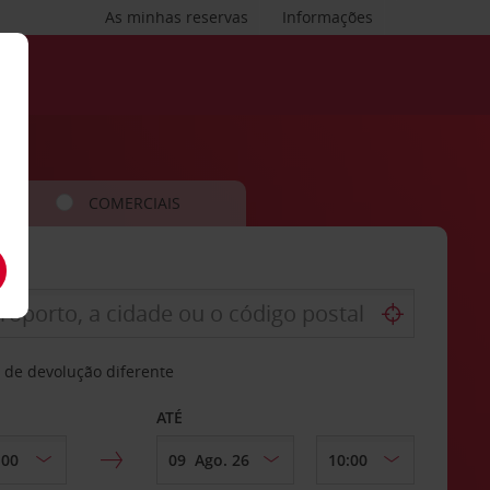
As minhas reservas
Informações
COMERCIAIS
 de devolução diferente
ATÉ