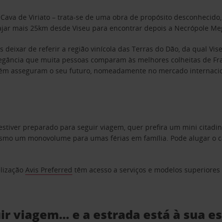
a Cava de Viriato – trata-se de uma obra de propósito desconhecid
ajar mais 25km desde Viseu para encontrar depois a Necrópole Mega
deixar de referir a região vinícola das Terras do Dão, da qual Vis
legância que muita pessoas comparam às melhores colheitas de Fran
mbém asseguram o seu futuro, nomeadamente no mercado internaci
estiver preparado para seguir viagem, quer prefira um mini citad
o um monovolume para umas férias em família. Pode alugar o car
elização
Avis Preferred
têm acesso a serviços e modelos superiores e
uir viagem… e a estrada está à sua e