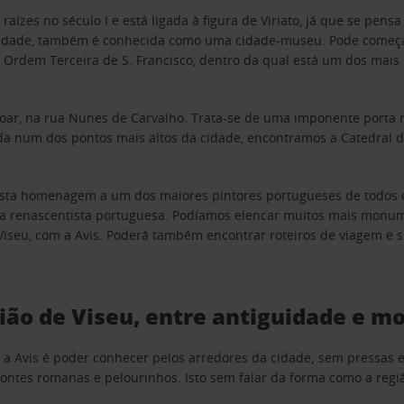
ízes no século I e está ligada à figura de Viriato, já que se pensa
idade, também é conhecida como uma cidade-museu. Pode começar a
a Ordem Terceira de S. Francisco, dentro da qual está um dos mais
Soar, na rua Nunes de Carvalho. Trata-se de uma imponente porta m
 num dos pontos mais altos da cidade, encontramos a Catedral de 
presta homenagem a um dos maiores pintores portugueses de todos
a renascentista portuguesa. Podíamos elencar muitos mais monumen
Viseu, com a Avis. Poderá também encontrar roteiros de viagem e s
ião de Viseu, entre antiguidade e m
a Avis é poder conhecer pelos arredores da cidade
,
sem pressas e
ntes romanas e pelourinhos. Isto sem falar da forma como a reg