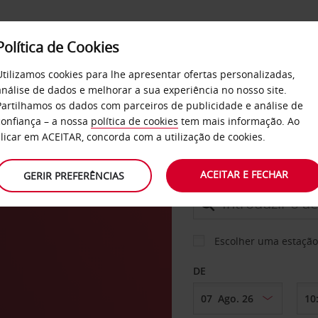
Política de Cookies
SERVIÇOS
EMPRESAS
SELF SERVICE
Utilizamos cookies para lhe apresentar ofertas personalizadas,
análise de dados e melhorar a sua experiência no nosso site.
Partilhamos os dados com parceiros de publicidade e análise de
confiança – a nossa
política de cookies
tem mais informação. Ao
CARRO
clicar em ACEITAR, concorda com a utilização de cookies.
EU
ACEITAR E FECHAR
GERIR PREFERÊNCIAS
LEVANTAR EM
Escolher uma estação
DE