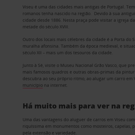
Viseu é uma das cidades mais antigas de Portugal. Tem ra
romanos tenha nascido na região. Devido à sua antigu
cidade desde 1886. Nesta praça pode visitar a igreja d
metade do século XVIII.
Outro dos locais mais célebres da cidade é a Porta do 
muralha afonsina. Também da época medieval, e situada
século XII – mais um dos tesouros da cidade.
Junto à Sé, visite o Museu Nacional Grão Vasco, que 
mais famosos quadros e outras obras-primas da pintur
descubra ao seu próprio ritmo, ao alugar um carro em 
município
na internet.
Há muito mais para ver na reg
Uma das vantagens do aluguer de carros em Viseu com 
riquíssima em monumentos como mosteiros, capelas, po
pela extensão e variedade.