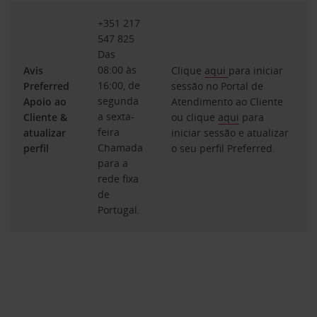
+351 217
547 825
Das
08:00 às
Avis
Clique
aqui
para iniciar
16:00, de
Preferred
sessão no Portal de
segunda
Apoio ao
Atendimento ao Cliente
a sexta-
Cliente &
ou clique
aqui
para
feira
atualizar
iniciar sessão e atualizar
Chamada
perfil
o seu perfil Preferred.
para a
rede fixa
de
Portugal.