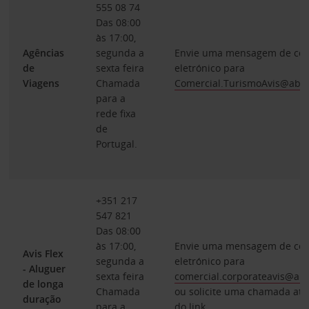
555 08 74
Das 08:00
às 17:00,
Agências
segunda a
Envie uma mensagem de cor
de
sexta feira
eletrónico para
Viagens
Chamada
Comercial.TurismoAvis@abg
para a
rede fixa
de
Portugal.
+351 217
547 821
Das 08:00
às 17:00,
Envie uma mensagem de cor
Avis Flex
segunda a
eletrónico para
- Aluguer
sexta feira
comercial.corporateavis@ab
de longa
Chamada
ou solicite uma chamada atr
duração
para a
do
link.