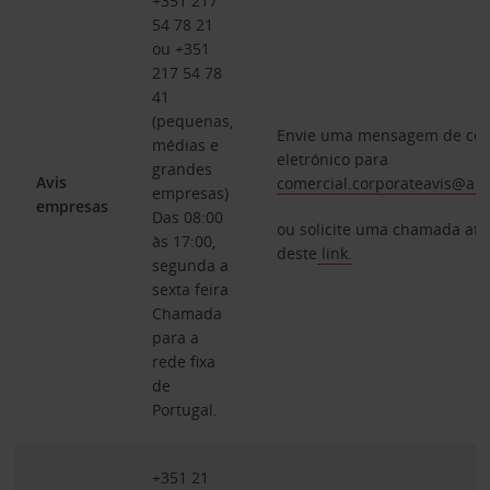
+351 217
54 78 21
ou +351
217 54 78
41
(pequenas,
Envie uma mensagem de cor
médias e
eletrónico para
grandes
Avis
comercial.corporateavis@ab
empresas)
empresas
Das 08:00
ou solicite uma chamada atr
às 17:00,
deste
link.
segunda a
sexta feira
Chamada
para a
rede fixa
de
Portugal.
+351 21