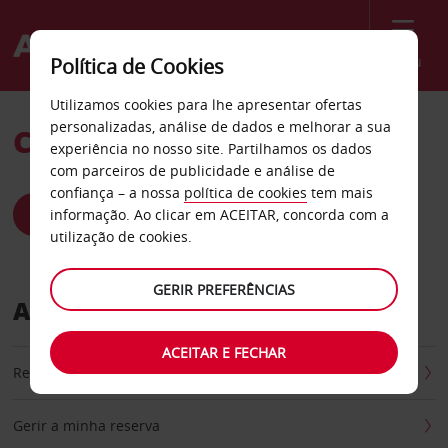
Menu
Política de Cookies
Utilizamos cookies para lhe apresentar ofertas
personalizadas, análise de dados e melhorar a sua
Como podemos ajudar?
experiência no nosso site. Partilhamos os dados
com parceiros de publicidade e análise de
confiança – a nossa
política de cookies
tem mais
QUESTÕES MAIS FREQUENTES
informação. Ao clicar em ACEITAR, concorda com a
utilização de cookies.
GERIR PREFERÊNCIAS
As nossas opções de Self service
ACEITAR E FECHAR
Reserve agora
Gerir a minha reserva