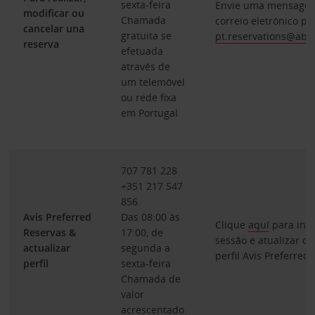
sexta-feira
Envie uma mensage
modificar ou
Chamada
correio eletrónico pa
cancelar una
gratuita se
pt.reservations@abg
reserva
efetuada
através de
um telemóvel
ou rede fixa
em Portugal
707 781 228
+351 217 547
856
Avis Preferred
Das 08:00 às
Clique
aquí
para inic
Reservas &
17:00, de
sessão e atualizar o 
actualizar
segunda a
perfil Avis Preferred
perfil
sexta-feira
Chamada de
valor
acrescentado.