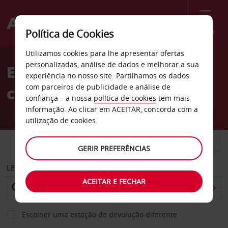
Menu
Política de Cookies
Welcome
Utilizamos cookies para lhe apresentar ofertas
to
personalizadas, análise de dados e melhorar a sua
Estações de aluguer de
Avis
experiência no nosso site. Partilhamos os dados
com parceiros de publicidade e análise de
carros
confiança – a nossa
política de cookies
tem mais
informação. Ao clicar em ACEITAR, concorda com a
utilização de cookies.
CARRO
COMERCIAIS
GERIR PREFERÊNCIAS
LEVANTAR EM
ACEITAR E FECHAR
Escolher uma estação de devolução diferente