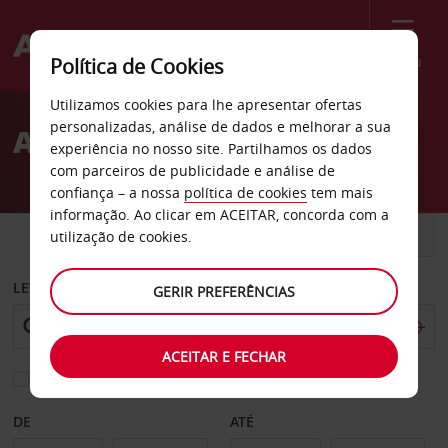
Menu
Política de Cookies
Welcome
Utilizamos cookies para lhe apresentar ofertas
to
personalizadas, análise de dados e melhorar a sua
Aluguer de carros Covilhã
Avis
experiência no nosso site. Partilhamos os dados
com parceiros de publicidade e análise de
confiança – a nossa
política de cookies
tem mais
informação. Ao clicar em ACEITAR, concorda com a
CARRO
COMERCIAIS
utilização de cookies.
LEVANTAR EM
GERIR PREFERÊNCIAS
ACEITAR E FECHAR
Escolher uma estação de devolução diferente
DE
ATÉ