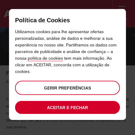
Menu
Política de Cookies
Welcome
Utilizamos cookies para lhe apresentar ofertas
to
personalizadas, análise de dados e melhorar a sua
Avis
PEÇA UMA RESERVA PARA A SUA
experiência no nosso site. Partilhamos os dados com
parceiros de publicidade e análise de confiança – a
EMPRESA
nossa
política de cookies
tem mais informação. Ao
clicar em ACEITAR, concorda com a utilização de
cookies.
Faça-se à estrada
Alugue um veículo para a sua empresa
GERIR PREFERÊNCIAS
Se já tem uma conta comercial, está pronto para reservar o seu carro de
aluguer Avis. Explore todas as opções que oferecemos nesta página ou
ACEITAR E FECHAR
contacte diretamente o nosso centro de reservas através do
número
217 547 821
e um dos nossos profissionais irá ajudá-lo com a
sua reserva.