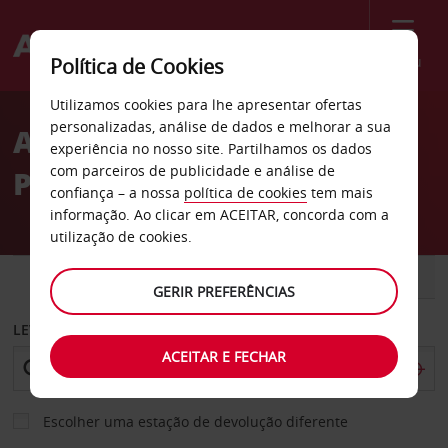
Menu
Política de Cookies
Welcome
Utilizamos cookies para lhe apresentar ofertas
to
personalizadas, análise de dados e melhorar a sua
ALUGAR CARRO EM
Avis
experiência no nosso site. Partilhamos os dados
com parceiros de publicidade e análise de
PORTUGAL NA AVIS
confiança – a nossa
política de cookies
tem mais
informação. Ao clicar em ACEITAR, concorda com a
utilização de cookies.
CARRO
COMERCIAIS
GERIR PREFERÊNCIAS
LEVANTAR EM
ACEITAR E FECHAR
Escolher uma estação de devolução diferente