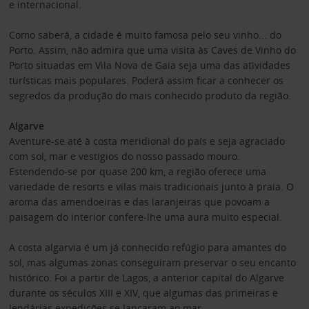
e internacional.
Como saberá, a cidade é muito famosa pelo seu vinho... do
Porto. Assim, não admira que uma visita às Caves de Vinho do
Porto situadas em Vila Nova de Gaia seja uma das atividades
turísticas mais populares. Poderá assim ficar a conhecer os
segredos da produção do mais conhecido produto da região.
Algarve
Aventure-se até à costa meridional do país e seja agraciado
com sol, mar e vestígios do nosso passado mouro.
Estendendo-se por quase 200 km, a região oferece uma
variedade de resorts e vilas mais tradicionais junto à praia. O
aroma das amendoeiras e das laranjeiras que povoam a
paisagem do interior confere-lhe uma aura muito especial.
A costa algarvia é um já conhecido refúgio para amantes do
sol, mas algumas zonas conseguiram preservar o seu encanto
histórico. Foi a partir de Lagos, a anterior capital do Algarve
durante os séculos XIII e XIV, que algumas das primeiras e
lendárias expedições se lançaram ao mar.