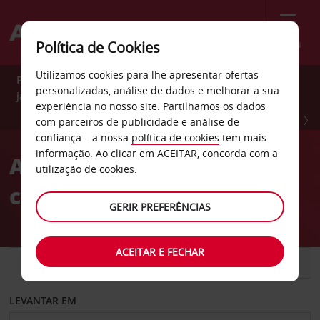
Menu
Política de Cookies
Utilizamos cookies para lhe apresentar ofertas
Poupe 10% durante todo o ano com Avis Preferred. Adira
personalizadas, análise de dados e melhorar a sua
já GRATUITAMENTE.
experiência no nosso site. Partilhamos os dados
ADIRA JÁ
com parceiros de publicidade e análise de
confiança – a nossa
política de cookies
tem mais
informação. Ao clicar em ACEITAR, concorda com a
Alugue carros com toda a
utilização de cookies.
confiança
GERIR PREFERÊNCIAS
ACEITAR E FECHAR
CARRO
COMERCIAIS
LEVANTAR EM