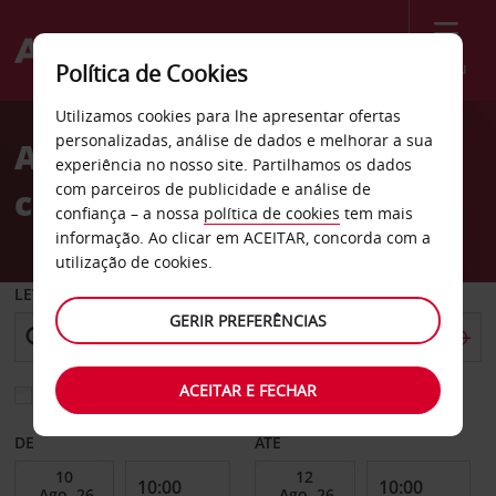
Menu
Política de Cookies
Utilizamos cookies para lhe apresentar ofertas
personalizadas, análise de dados e melhorar a sua
Aluguer de carro com
experiência no nosso site. Partilhamos os dados
com parceiros de publicidade e análise de
condutor adicional
confiança – a nossa
política de cookies
tem mais
informação. Ao clicar em ACEITAR, concorda com a
utilização de cookies.
LEVANTAR EM
GERIR PREFERÊNCIAS
ACEITAR E FECHAR
Escolher uma estação de devolução diferente
DE
ATÉ