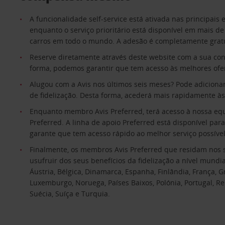
A funcionalidade self-service está ativada nas principais 
enquanto o serviço prioritário está disponível em mais d
carros em todo o mundo. A adesão é completamente gratu
Reserve diretamente através deste website com a sua con
forma, podemos garantir que tem acesso às melhores ofer
Alugou com a Avis nos últimos seis meses? Pode adicionar
de fidelização. Desta forma, acederá mais rapidamente à
Enquanto membro Avis Preferred, terá acesso à nossa equ
Preferred. A linha de apoio Preferred está disponível pa
garante que tem acesso rápido ao melhor serviço possível
Finalmente, os membros Avis Preferred que residam nos
usufruir dos seus benefícios da fidelização a nível mundia
Áustria, Bélgica, Dinamarca, Espanha, Finlândia, França, Gréc
Luxemburgo, Noruega, Países Baixos, Polónia, Portugal, R
Suécia, Suíça e Turquia.