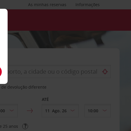
As minhas reservas
Informações
 de devolução diferente
ATÉ
e 25 anos