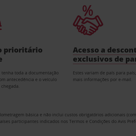
 prioritário
Acesso a descon
e
exclusivos de pa
as: tenha toda a documentação
Estes variam de país para país
om antecedência e o veículo
mais informações por e-mail.
a chegada.
ilometragem básica e não inclui custos obrigatórios adicionais (c
países participantes indicados nos Termos e Condições do Avis Pref