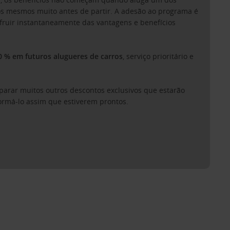
dos mesmos muito antes de partir. A adesão ao programa é
fruir instantaneamente das vantagens e benefícios
 % em futuros alugueres de carros
, serviço prioritário e
reparar muitos outros descontos exclusivos que estarão
ormá-lo assim que estiverem prontos.