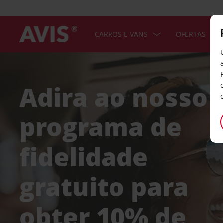
CARROS E VANS
OFERTAS
Adira ao nosso
programa de
fidelidade
gratuito para
obter 10% de