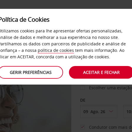
Política de Cookies
SERVIÇOS
EMPRESAS
SELF SERVICE
Utilizamos cookies para lhe apresentar ofertas personalizadas,
análise de dados e melhorar a sua experiência no nosso site.
Partilhamos os dados com parceiros de publicidade e análise de
confiança – a nossa
política de cookies
tem mais informação. Ao
clicar em ACEITAR, concorda com a utilização de cookies.
LEVANTAR EM
GERIR PREFERÊNCIAS
ACEITAR E FECHAR
Escolher uma estação
DE
Condutor com mais d