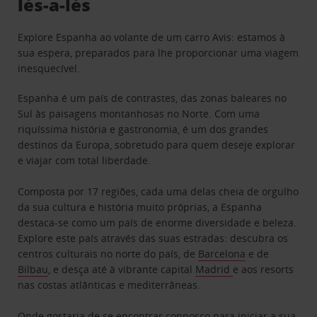
lés-a-lés
Explore Espanha ao volante de um carro Avis: estamos à
sua espera, preparados para lhe proporcionar uma viagem
inesquecível.
Espanha é um país de contrastes, das zonas baleares no
Sul às paisagens montanhosas no Norte. Com uma
riquíssima história e gastronomia, é um dos grandes
destinos da Europa, sobretudo para quem deseje explorar
e viajar com total liberdade.
Composta por 17 regiões, cada uma delas cheia de orgulho
da sua cultura e história muito próprias, a Espanha
destaca-se como um país de enorme diversidade e beleza.
Explore este país através das suas estradas: descubra os
centros culturais no norte do país, de
Barcelona
e de
Bilbau
, e desça até à vibrante capital
Madrid
e aos resorts
nas costas atlânticas e mediterrâneas.
Onde gostaria de se encontrar connosco para iniciar a sua