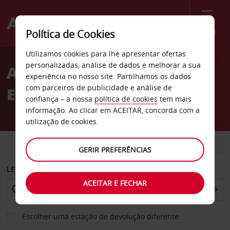
Menu
Política de Cookies
Welcome
Utilizamos cookies para lhe apresentar ofertas
to
personalizadas, análise de dados e melhorar a sua
ALUGUER DE CARROS EM
Avis
experiência no nosso site. Partilhamos os dados
com parceiros de publicidade e análise de
ESPANHA
confiança – a nossa
política de cookies
tem mais
informação. Ao clicar em ACEITAR, concorda com a
utilização de cookies.
CARRO
COMERCIAIS
GERIR PREFERÊNCIAS
LEVANTAR EM
ACEITAR E FECHAR
Escolher uma estação de devolução diferente