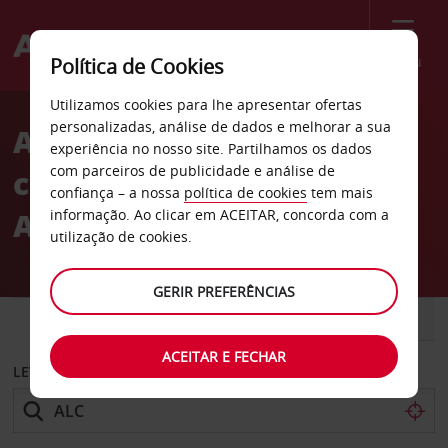
Menu
Política de Cookies
Welcome
Utilizamos cookies para lhe apresentar ofertas
to
personalizadas, análise de dados e melhorar a sua
Aluguer de
Avis
experiência no nosso site. Partilhamos os dados
com parceiros de publicidade e análise de
carro Aeroporto de
confiança – a nossa
política de cookies
tem mais
Alicante (ALC)
informação. Ao clicar em ACEITAR, concorda com a
utilização de cookies.
GERIR PREFERÊNCIAS
CARRO
COMERCIAIS
ACEITAR E FECHAR
LEVANTAR EM