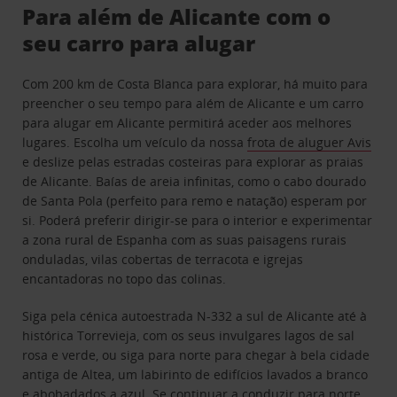
Para além de Alicante com o
seu carro para alugar
Com 200 km de Costa Blanca para explorar, há muito para
preencher o seu tempo para além de Alicante e um carro
para alugar em Alicante permitirá aceder aos melhores
lugares. Escolha um veículo da nossa
frota de aluguer Avis
e deslize pelas estradas costeiras para explorar as praias
de Alicante. Baías de areia infinitas, como o cabo dourado
de Santa Pola (perfeito para remo e natação) esperam por
si. Poderá preferir dirigir-se para o interior e experimentar
a zona rural de Espanha com as suas paisagens rurais
onduladas, vilas cobertas de terracota e igrejas
encantadoras no topo das colinas.
Siga pela cénica autoestrada N-332 a sul de Alicante até à
histórica Torrevieja, com os seus invulgares lagos de sal
rosa e verde, ou siga para norte para chegar à bela cidade
antiga de Altea, um labirinto de edifícios lavados a branco
e abobadados a azul. Se continuar a conduzir para norte,