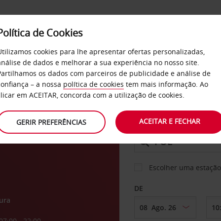
Política de Cookies
SERVIÇOS
EMPRESAS
SELF SERVICE
Utilizamos cookies para lhe apresentar ofertas personalizadas,
análise de dados e melhorar a sua experiência no nosso site.
Partilhamos os dados com parceiros de publicidade e análise de
confiança – a nossa
política de cookies
tem mais informação. Ao
CARRO
clicar em ACEITAR, concorda com a utilização de cookies.
o de
ACEITAR E FECHAR
GERIR PREFERÊNCIAS
LEVANTAR EM
Escolher uma estação
DE
ura
07:00 - 22:00