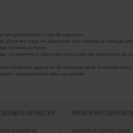
sar obrigatoriamente o cinto de segurança
 de altura têm viajar em dispositivos com sistemas de retenção a
adas no banco da frente
lar corretamente a cadeira de criança cabe aos pais/tutores da cria
penas fornecidas para servir de orientação geral. Envidamos todos
alquer responsabilidade pela sua exatidão.
PODEMOS OFERECER
PRINCIPAIS DESTINO
IS NO ALUGUER DE
ALUGUER DE CARROS LISBOA