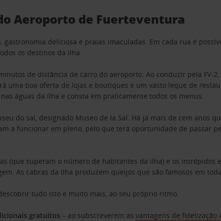
 do Aeroporto de Fuerteventura
, gastronomia deliciosa e praias imaculadas. Em cada rua é possível
odos os destinos da ilha.
te minutos de distância de carro do aeroporto. Ao conduzir pela FV-
rá uma boa oferta de lojas e boutiques e um vasto leque de resta
e nas águas da ilha e consta em praticamente todos os menus.
useu do sal, designado Museo de la Sal. Há já mais de cem anos que
am a funcionar em pleno, pelo que terá oportunidade de passar pe
as (que superam o número de habitantes da ilha) e os intrépidos e
gem. As cabras da ilha produzem queijos que são famosos em todas
escobrir tudo isto e muito mais, ao seu próprio ritmo.
icionais gratuitos
– ao subscreverem as
vantagens de fidelização 