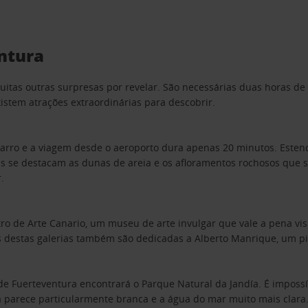
ntura
 muitas outras surpresas por revelar. São necessárias duas horas d
xistem atrações extraordinárias para descobrir.
 carro e a viagem desde o aeroporto dura apenas 20 minutos. Esten
is se destacam as dunas de areia e os afloramentos rochosos que
.
ro de Arte Canario, um museu de arte invulgar que vale a pena vis
as destas galerias também são dedicadas a Alberto Manrique, um pin
de Fuerteventura encontrará o Parque Natural da Jandía. É imposs
a parece particularmente branca e a água do mar muito mais clara. 