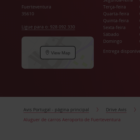
Fuerteventura
Terça-feira
35610
Quarta-feira
Quinta-feira
Ligue para o: 928 092 330
Sexta-feira
Sábado
Domingo
Entrega disponíve
View Map
Avis Portugal - página principal
Drive Avis
Aluguer de carros Aeroporto de Fuerteventura