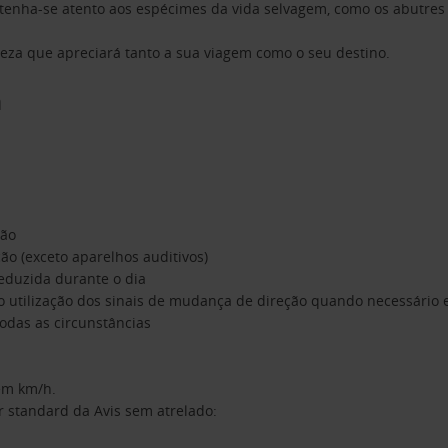
enha-se atento aos espécimes da vida selvagem, como os abutres d
rteza que apreciará tanto a sua viagem como o seu destino.
a
ção
ão (exceto aparelhos auditivos)
reduzida durante o dia
não utilização dos sinais de mudança de direção quando necessário e
todas as circunstâncias
 em km/h.
r standard da Avis sem atrelado: