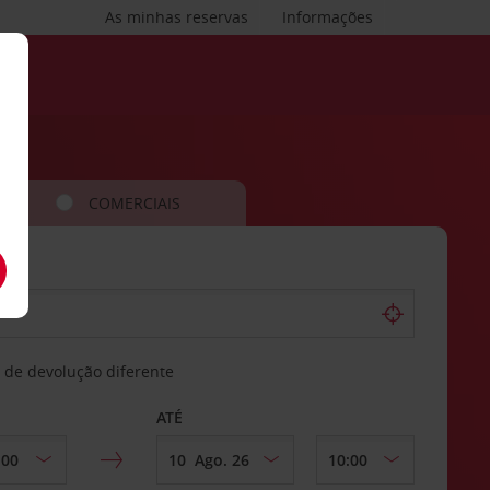
As minhas reservas
Informações
COMERCIAIS
 de devolução diferente
ATÉ