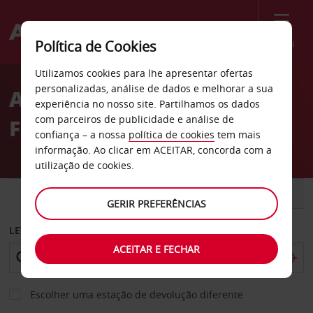
Menu
Política de Cookies
Welcome
Utilizamos cookies para lhe apresentar ofertas
to
personalizadas, análise de dados e melhorar a sua
Alugar carro em
Avis
experiência no nosso site. Partilhamos os dados
com parceiros de publicidade e análise de
Fuerteventura com a Avis
confiança – a nossa
política de cookies
tem mais
informação. Ao clicar em ACEITAR, concorda com a
utilização de cookies.
CARRO
COMERCIAIS
GERIR PREFERÊNCIAS
LEVANTAR EM
ACEITAR E FECHAR
Escolher uma estação de devolução diferente