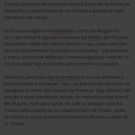
O nosso percurso recomendado levá-lo-á através da Provença,
dando-lhe a oportunidade de contemplar a beleza da costa
meridional de França.
Inicie a sua viagem em
Montpellier
com o seu aluguer de
carro em França e siga para nordeste até
Nîmes
, que foi uma
importante cidade do Império Romano e que conta com uma
série de monumentos muito bem conservados – por exemplo,
a arena, um incrível anfiteatro romano erigido por volta de 70
a.C que ainda hoje é utilizado para concertos e touradas.
De Nîmes, parta para
Aix-en-Provence
e as suas avenidas e
praças amplas e frondosas. Esta rota permite-lhe descobrir as
paisagens incríveis dos campos da Provença. Siga pela A51 em
direção à costa meridional, através do impressionante Massif
des Maures. Pare para tomar um café ou almoçar num dos
muitos cafés simpáticos na cidade costeira de Toulon, antes
de continuar a sua jornada até à bonita e afamada cidade de
St. Tropez.