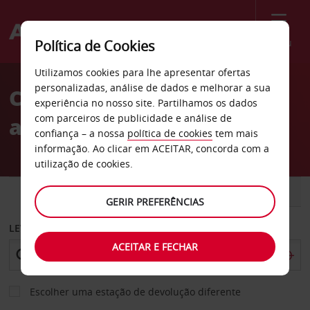
Menu
Política de Cookies
Welcome
Utilizamos cookies para lhe apresentar ofertas
to
personalizadas, análise de dados e melhorar a sua
Conheça França e poupe
Avis
experiência no nosso site. Partilhamos os dados
com parceiros de publicidade e análise de
até 20% ao pagar onlilne
confiança – a nossa
política de cookies
tem mais
informação. Ao clicar em ACEITAR, concorda com a
utilização de cookies.
CARRO
COMERCIAIS
GERIR PREFERÊNCIAS
LEVANTAR EM
ACEITAR E FECHAR
Escolher uma estação de devolução diferente