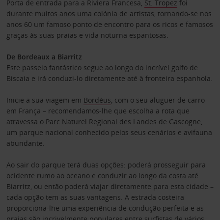
Porta de entrada para a Riviera Francesa,
St. Tropez
foi
durante muitos anos uma colónia de artistas, tornando-se nos
anos 60 um famoso ponto de encontro para os ricos e famosos
graças às suas praias e vida noturna espantosas.
De Bordeaux a Biarritz
Este passeio fantástico segue ao longo do incrível golfo de
Biscaia e irá conduzi-lo diretamente até à fronteira espanhola.
Inicie a sua viagem em
Bordéus
, com o seu aluguer de carro
em França – recomendamos-lhe que escolha a rota que
atravessa o Parc Naturel Regional des Landes de Gascogne,
um parque nacional conhecido pelos seus cenários e avifauna
abundante.
Ao sair do parque terá duas opções: poderá prosseguir para
ocidente rumo ao oceano e conduzir ao longo da costa até
Biarritz, ou então poderá viajar diretamente para esta cidade –
cada opção tem as suas vantagens. A estrada costeira
proporciona-lhe uma experiência de condução perfeita e as
praias são incrivelmente populares entre surfistas de vários