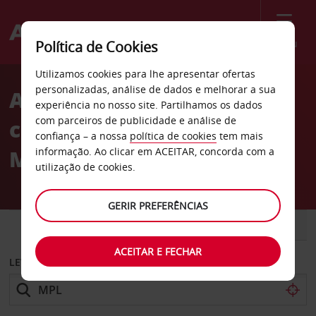
Menu
Política de Cookies
Welcome
Utilizamos cookies para lhe apresentar ofertas
to
personalizadas, análise de dados e melhorar a sua
Aluguer de
Avis
experiência no nosso site. Partilhamos os dados
com parceiros de publicidade e análise de
carros Aeroporto de
confiança – a nossa
política de cookies
tem mais
Montpellier
informação. Ao clicar em ACEITAR, concorda com a
utilização de cookies.
GERIR PREFERÊNCIAS
CARRO
COMERCIAIS
ACEITAR E FECHAR
LEVANTAR EM