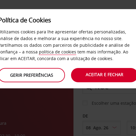
Política de Cookies
SERVIÇOS
EMPRESAS
SELF SERVICE
Utilizamos cookies para lhe apresentar ofertas personalizadas,
análise de dados e melhorar a sua experiência no nosso site.
Partilhamos os dados com parceiros de publicidade e análise de
confiança – a nossa
política de cookies
tem mais informação. Ao
CARRO
clicar em ACEITAR, concorda com a utilização de cookies.
o de
ACEITAR E FECHAR
GERIR PREFERÊNCIAS
LEVANTAR EM
Escolher uma estação
DE
ura
07:30 - 19:00