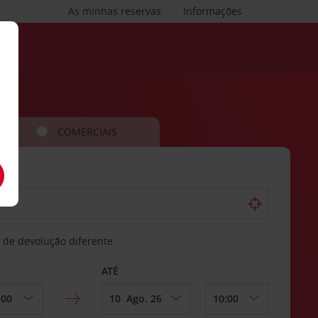
As minhas reservas
Informações
COMERCIAIS
 de devolução diferente
ATÉ