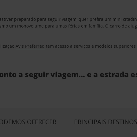
estiver preparado para seguir viagem, quer prefira um mini citad
o um monovolume para umas férias em família. O carro de aluguer
elização
Avis Preferred
têm acesso a serviços e modelos superiores e
ronto a seguir viagem… e a estrada e
PODEMOS OFERECER
PRINCIPAIS DESTINO