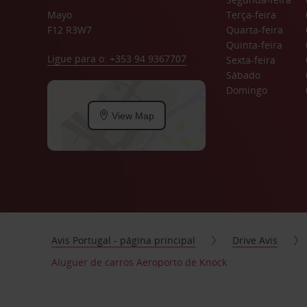
Mayo
Terça-feira
F12 R3W7
Quarta-feira
Quinta-feira
Ligue para o: +353 94 9367707
Sexta-feira
Sábado
Domingo
View Map
Avis Portugal - página principal
Drive Avis
Aluguer de carros Aeroporto de Knock