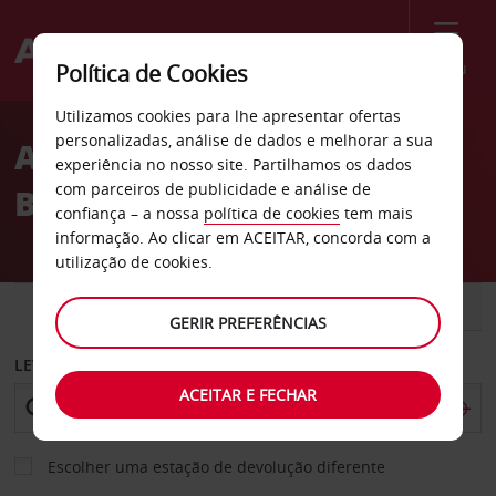
Menu
Política de Cookies
Welcome
Utilizamos cookies para lhe apresentar ofertas
to
personalizadas, análise de dados e melhorar a sua
Aluguer de carros na
Avis
experiência no nosso site. Partilhamos os dados
com parceiros de publicidade e análise de
Bélgica
confiança – a nossa
política de cookies
tem mais
informação. Ao clicar em ACEITAR, concorda com a
utilização de cookies.
CARRO
COMERCIAIS
GERIR PREFERÊNCIAS
LEVANTAR EM
ACEITAR E FECHAR
Escolher uma estação de devolução diferente