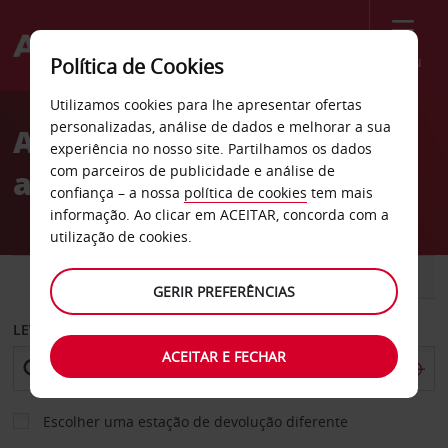
Menu
Política de Cookies
Welcome
Utilizamos cookies para lhe apresentar ofertas
to
personalizadas, análise de dados e melhorar a sua
Alugar carro na Suíça com
Avis
experiência no nosso site. Partilhamos os dados
com parceiros de publicidade e análise de
a Avis
confiança – a nossa
política de cookies
tem mais
informação. Ao clicar em ACEITAR, concorda com a
utilização de cookies.
CARRO
COMERCIAIS
GERIR PREFERÊNCIAS
LEVANTAR EM
ACEITAR E FECHAR
Escolher uma estação de devolução diferente