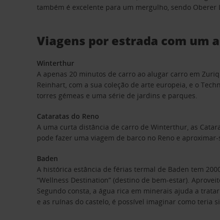
também é excelente para um mergulho, sendo Oberer Lett
Viagens por estrada com um a
Winterthur
A apenas 20 minutos de carro ao alugar carro em Zuriq
Reinhart, com a sua coleção de arte europeia, e o Techn
torres gémeas e uma série de jardins e parques.
Cataratas do Reno
A uma curta distância de carro de Winterthur, as Cata
pode fazer uma viagem de barco no Reno e aproximar-s
Baden
A histórica estância de férias termal de Baden tem 2000
“Wellness Destination” (destino de bem-estar). Aprovei
Segundo consta, a água rica em minerais ajuda a trata
e as ruínas do castelo, é possível imaginar como teria 