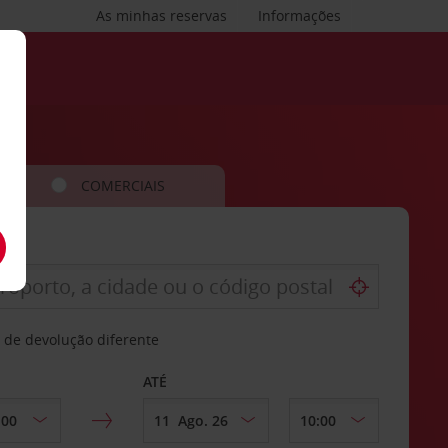
As minhas reservas
Informações
COMERCIAIS
 de devolução diferente
ATÉ