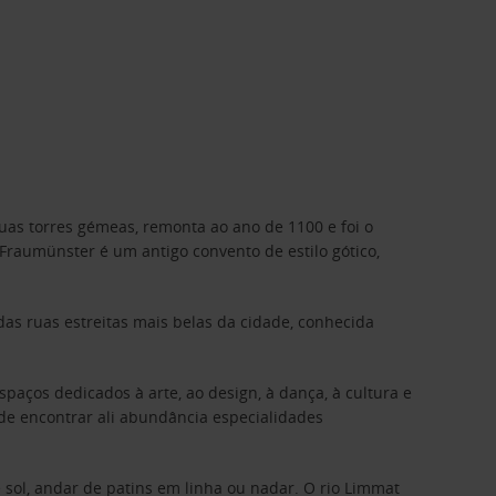
uas torres gémeas, remonta ao ano de 1100 e foi o
Fraumünster é um antigo convento de estilo gótico,
das ruas estreitas mais belas da cidade, conhecida
paços dedicados à arte, ao design, à dança, à cultura e
de encontrar ali abundância especialidades
sol, andar de patins em linha ou nadar. O rio Limmat