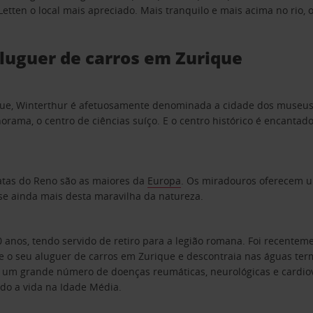
en o local mais apreciado. Mais tranquilo e mais acima no rio, o 
luguer de carros em Zurique
ue, Winterthur é afetuosamente denominada a cidade dos museus. N
orama, o centro de ciências suíço. E o centro histórico é encantado
ratas do Reno são as maiores da
Europa
. Os miradouros oferecem 
e ainda mais desta maravilha da natureza.
 anos, tendo servido de retiro para a legião romana. Foi recenteme
te o seu aluguer de carros em Zurique e descontraia nas águas te
r um grande número de doenças reumáticas, neurológicas e cardiov
sido a vida na Idade Média.