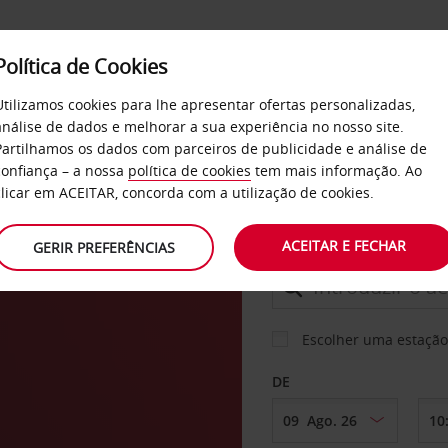
Política de Cookies
SERVIÇOS
EMPRESAS
SELF SERVICE
Utilizamos cookies para lhe apresentar ofertas personalizadas,
análise de dados e melhorar a sua experiência no nosso site.
Partilhamos os dados com parceiros de publicidade e análise de
os
confiança – a nossa
política de cookies
tem mais informação. Ao
CARRO
clicar em ACEITAR, concorda com a utilização de cookies.
 a
ACEITAR E FECHAR
GERIR PREFERÊNCIAS
LEVANTAR EM
Escolher uma estação
DE