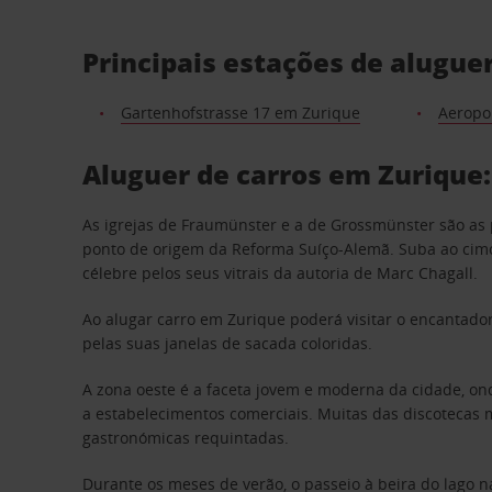
Principais estações de alugue
Gartenhofstrasse 17 em Zurique
Aeropo
Aluguer de carros em Zurique:
As igrejas de Fraumünster e a de Grossmünster são as 
ponto de origem da Reforma Suíço-Alemã. Suba ao cimo d
célebre pelos seus vitrais da autoria de Marc Chagall.
Ao alugar carro em Zurique poderá visitar o encantador
pelas suas janelas de sacada coloridas.
A zona oeste é a faceta jovem e moderna da cidade, ond
a estabelecimentos comerciais. Muitas das discotecas
gastronómicas requintadas.
Durante os meses de verão, o passeio à beira do lago 