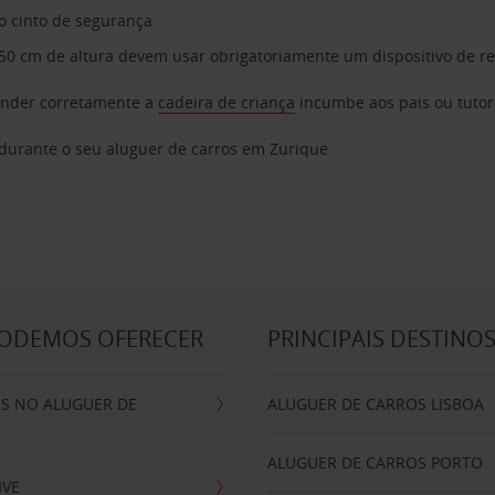
o cinto de segurança.
0 cm de altura devem usar obrigatoriamente um dispositivo de re
ender corretamente a
cadeira de criança
incumbe aos pais ou tutore
 durante o seu aluguer de carros em Zurique.
PODEMOS OFERECER
PRINCIPAIS DESTINO
IS NO ALUGUER DE
ALUGUER DE CARROS LISBOA
ALUGUER DE CARROS PORTO
IVE