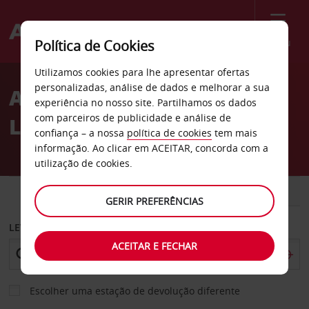
Menu
Política de Cookies
Welcome
Utilizamos cookies para lhe apresentar ofertas
to
personalizadas, análise de dados e melhorar a sua
Alugar carro no
Avis
experiência no nosso site. Partilhamos os dados
com parceiros de publicidade e análise de
Luxemburgo com a Avis
confiança – a nossa
política de cookies
tem mais
informação. Ao clicar em ACEITAR, concorda com a
utilização de cookies.
CARRO
COMERCIAIS
GERIR PREFERÊNCIAS
LEVANTAR EM
ACEITAR E FECHAR
Escolher uma estação de devolução diferente