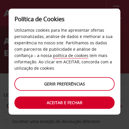
Menu
Política de Cookies
Welcome
Utilizamos cookies para lhe apresentar ofertas
to
personalizadas, análise de dados e melhorar a sua
Aluguer de carro em
Avis
experiência no nosso site. Partilhamos os dados
com parceiros de publicidade e análise de
Edimburgo com a Avis
confiança – a nossa
política de cookies
tem mais
informação. Ao clicar em ACEITAR, concorda com a
utilização de cookies.
CARRO
COMERCIAIS
GERIR PREFERÊNCIAS
LEVANTAR EM
ACEITAR E FECHAR
Escolher uma estação de devolução diferente