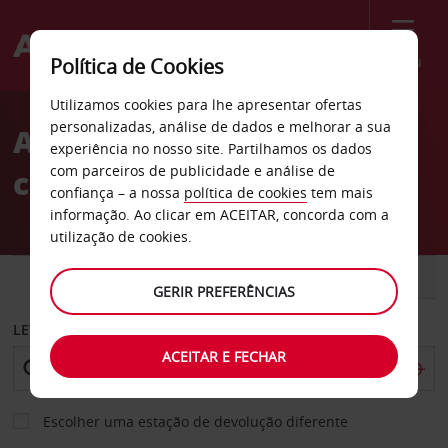
Menu
Política de Cookies
Welcome
Utilizamos cookies para lhe apresentar ofertas
to
personalizadas, análise de dados e melhorar a sua
Aluguer de
Avis
experiência no nosso site. Partilhamos os dados
com parceiros de publicidade e análise de
carros Budapeste
confiança – a nossa
política de cookies
tem mais
informação. Ao clicar em ACEITAR, concorda com a
utilização de cookies.
CARRO
COMERCIAIS
GERIR PREFERÊNCIAS
LEVANTAR EM
ACEITAR E FECHAR
Escolher uma estação de devolução diferente