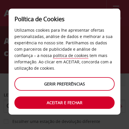
Menu
Política de Cookies
Welcome
Utilizamos cookies para lhe apresentar ofertas
to
personalizadas, análise de dados e melhorar a sua
Aluguer de
Avis
experiência no nosso site. Partilhamos os dados
com parceiros de publicidade e análise de
carros Finlândia
confiança – a nossa
política de cookies
tem mais
informação. Ao clicar em ACEITAR, concorda com a
utilização de cookies.
CARRO
COMERCIAIS
GERIR PREFERÊNCIAS
LEVANTAR EM
ACEITAR E FECHAR
Escolher uma estação de devolução diferente