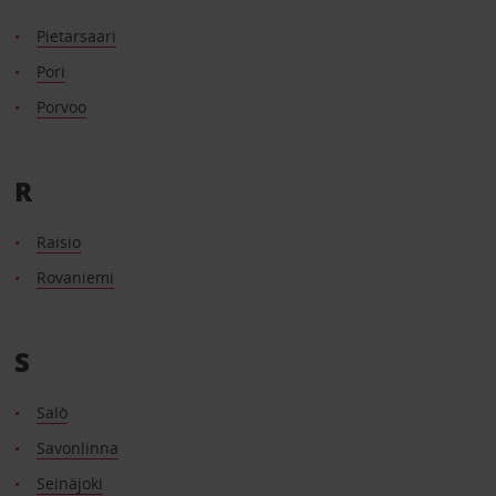
Pietarsaari
Pori
Porvoo
R
Raisio
Rovaniemi
S
Salò
Savonlinna
Seinäjoki