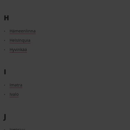
H
Hämeenlinna
Helsínquia
Hyvinkää
I
Imatra
Ivalo
J
Joensuu