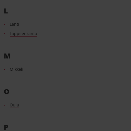
L
Lahti
Lappeenranta
M
Mikkeli
O
Oulu
P