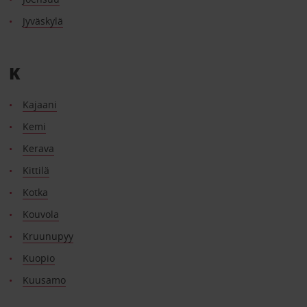
Jyväskylä
K
Kajaani
Kemi
Kerava
Kittilä
Kotka
Kouvola
Kruunupyy
Kuopio
Kuusamo