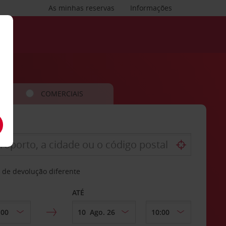
As minhas reservas
Informações
COMERCIAIS
 de devolução diferente
ATÉ