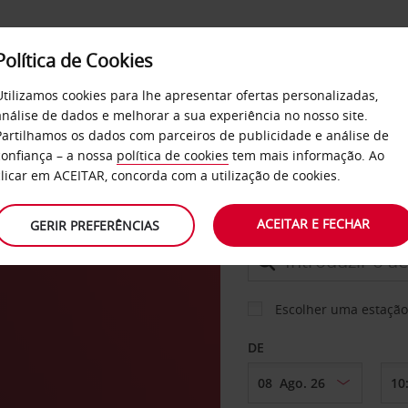
Política de Cookies
SERVIÇOS
EMPRESAS
SELF SERVICE
Utilizamos cookies para lhe apresentar ofertas personalizadas,
análise de dados e melhorar a sua experiência no nosso site.
Partilhamos os dados com parceiros de publicidade e análise de
confiança – a nossa
política de cookies
tem mais informação. Ao
CARRO
clicar em ACEITAR, concorda com a utilização de cookies.
ACEITAR E FECHAR
GERIR PREFERÊNCIAS
LEVANTAR EM
Escolher uma estação
DE