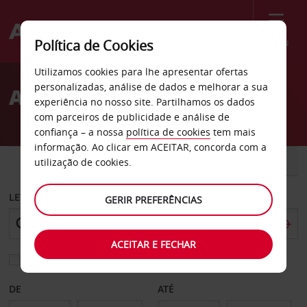
Menu
Política de Cookies
Welcome
Utilizamos cookies para lhe apresentar ofertas
to
personalizadas, análise de dados e melhorar a sua
Aluguer de carros Porvoo
Avis
experiência no nosso site. Partilhamos os dados
com parceiros de publicidade e análise de
confiança – a nossa
política de cookies
tem mais
informação. Ao clicar em ACEITAR, concorda com a
CARRO
COMERCIAIS
utilização de cookies.
LEVANTAR EM
GERIR PREFERÊNCIAS
ACEITAR E FECHAR
Escolher uma estação de devolução diferente
DE
ATÉ