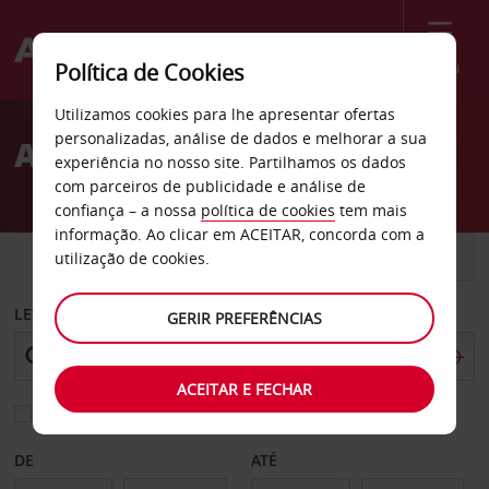
Menu
Política de Cookies
Welcome
Utilizamos cookies para lhe apresentar ofertas
to
personalizadas, análise de dados e melhorar a sua
Aluguer de carros Joensuu
Avis
experiência no nosso site. Partilhamos os dados
com parceiros de publicidade e análise de
confiança – a nossa
política de cookies
tem mais
informação. Ao clicar em ACEITAR, concorda com a
CARRO
COMERCIAIS
utilização de cookies.
LEVANTAR EM
GERIR PREFERÊNCIAS
ACEITAR E FECHAR
Escolher uma estação de devolução diferente
DE
ATÉ