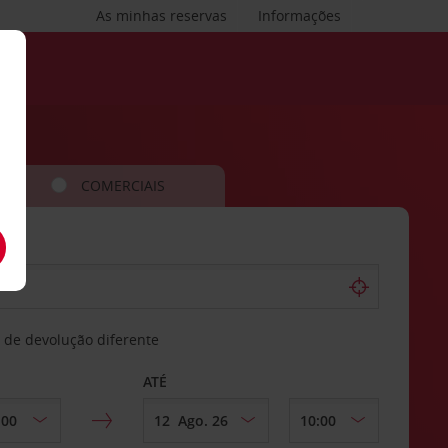
As minhas reservas
Informações
COMERCIAIS
 de devolução diferente
ATÉ