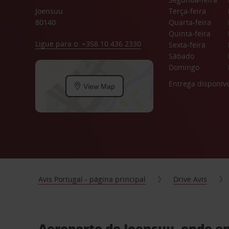
Joensuu
Terça-feira
80140
Quarta-feira
Quinta-feira
Ligue para o: +358 10 436 2330
Sexta-feira
Sábado
Domingo
Entrega disponíve
View Map
Avis Portugal - página principal
Drive Avis
Aeroporto de Joensuu, onde en