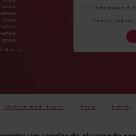
Fechado
Condutor com mais d
Fechado
Fechado
Tenho um código de 
Fechado
Fechado
Fechado
l 24 horas
Estações de aluguer de carros
Europa
Finlândia
contra um serviço de aluguer de ca