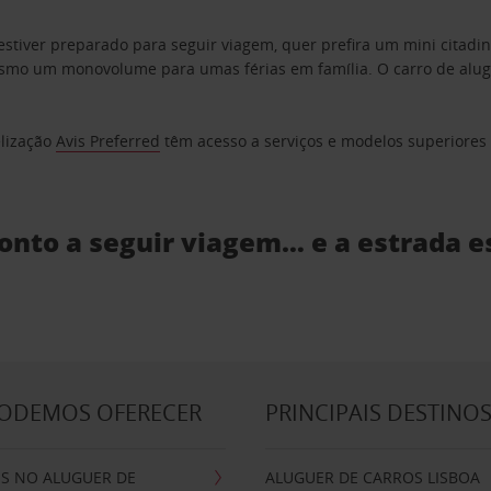
estiver preparado para seguir viagem, quer prefira um mini citad
o um monovolume para umas férias em família. O carro de aluguer
elização
Avis Preferred
têm acesso a serviços e modelos superiores e
ronto a seguir viagem… e a estrada e
PODEMOS OFERECER
PRINCIPAIS DESTINO
IS NO ALUGUER DE
ALUGUER DE CARROS LISBOA