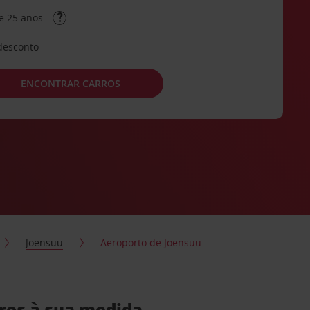
e 25 anos
desconto
ENCONTRAR CARROS
Joensuu
Aeroporto de Joensuu
rros à sua medida