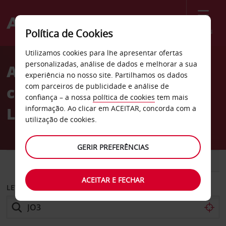
Menu
Política de Cookies
Welcome
Utilizamos cookies para lhe apresentar ofertas
to
personalizadas, análise de dados e melhorar a sua
Aluguer de
Avis
experiência no nosso site. Partilhamos os dados
com parceiros de publicidade e análise de
carros Veljekset
confiança – a nossa
política de cookies
tem mais
Laakkonen Oy
informação. Ao clicar em ACEITAR, concorda com a
utilização de cookies.
GERIR PREFERÊNCIAS
CARRO
COMERCIAIS
ACEITAR E FECHAR
LEVANTAR EM