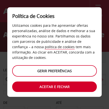
Menu
Política de Cookies
Welcome
Utilizamos cookies para lhe apresentar ofertas
to
personalizadas, análise de dados e melhorar a sua
Aluguer de carros Tampere
Avis
experiência no nosso site. Partilhamos os dados
com parceiros de publicidade e análise de
confiança – a nossa
política de cookies
tem mais
informação. Ao clicar em ACEITAR, concorda com a
CARRO
COMERCIAIS
utilização de cookies.
LEVANTAR EM
GERIR PREFERÊNCIAS
ACEITAR E FECHAR
Escolher uma estação de devolução diferente
DE
ATÉ