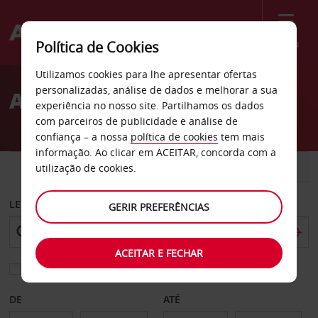
Menu
Política de Cookies
Welcome
Utilizamos cookies para lhe apresentar ofertas
to
personalizadas, análise de dados e melhorar a sua
Aluguer de carros Kittilä
Avis
experiência no nosso site. Partilhamos os dados
com parceiros de publicidade e análise de
confiança – a nossa
política de cookies
tem mais
informação. Ao clicar em ACEITAR, concorda com a
CARRO
COMERCIAIS
utilização de cookies.
LEVANTAR EM
GERIR PREFERÊNCIAS
ACEITAR E FECHAR
Escolher uma estação de devolução diferente
DE
ATÉ