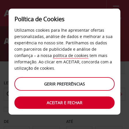
Menu
Política de Cookies
Welcome
Utilizamos cookies para lhe apresentar ofertas
to
personalizadas, análise de dados e melhorar a sua
Aluguer de carros Kerava
Avis
experiência no nosso site. Partilhamos os dados
com parceiros de publicidade e análise de
confiança – a nossa
política de cookies
tem mais
informação. Ao clicar em ACEITAR, concorda com a
CARRO
COMERCIAIS
utilização de cookies.
LEVANTAR EM
GERIR PREFERÊNCIAS
ACEITAR E FECHAR
Escolher uma estação de devolução diferente
DE
ATÉ