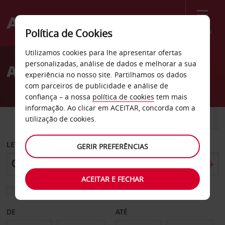
Menu
Política de Cookies
Welcome
Utilizamos cookies para lhe apresentar ofertas
to
personalizadas, análise de dados e melhorar a sua
Aluguer de carros Trípoli
Avis
experiência no nosso site. Partilhamos os dados
com parceiros de publicidade e análise de
confiança – a nossa
política de cookies
tem mais
informação. Ao clicar em ACEITAR, concorda com a
CARRO
COMERCIAIS
utilização de cookies.
LEVANTAR EM
GERIR PREFERÊNCIAS
ACEITAR E FECHAR
Escolher uma estação de devolução diferente
DE
ATÉ