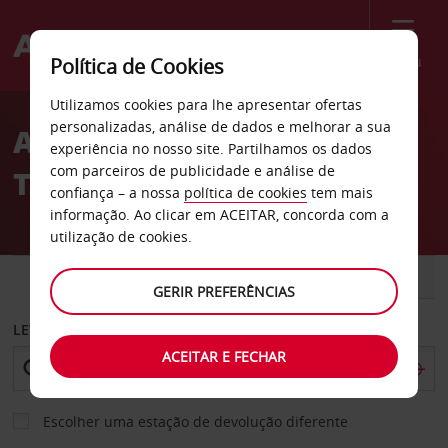
Menu
Política de Cookies
Welcome
Utilizamos cookies para lhe apresentar ofertas
to
personalizadas, análise de dados e melhorar a sua
Aluguer de carros Janzour
Avis
experiência no nosso site. Partilhamos os dados
com parceiros de publicidade e análise de
Tourist Village em Trípoli
confiança – a nossa
política de cookies
tem mais
informação. Ao clicar em ACEITAR, concorda com a
utilização de cookies.
CARRO
COMERCIAIS
GERIR PREFERÊNCIAS
LEVANTAR EM
ACEITAR E FECHAR
Escolher uma estação de devolução diferente