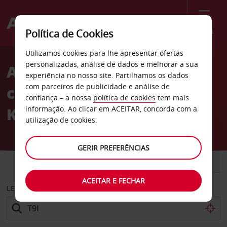
Menu
Política de Cookies
Welcome
Utilizamos cookies para lhe apresentar ofertas
to
personalizadas, análise de dados e melhorar a sua
Aluguer de
Avis
experiência no nosso site. Partilhamos os dados
com parceiros de publicidade e análise de
carros Hotel Funduq Al-
confiança – a nossa
política de cookies
tem mais
Kebir em Trípoli
informação. Ao clicar em ACEITAR, concorda com a
utilização de cookies.
GERIR PREFERÊNCIAS
CARRO
COMERCIAIS
ACEITAR E FECHAR
LEVANTAR EM