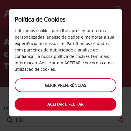
Menu
Política de Cookies
Welcome
Utilizamos cookies para lhe apresentar ofertas
to
personalizadas, análise de dados e melhorar a sua
Aluguer de
Avis
experiência no nosso site. Partilhamos os dados
com parceiros de publicidade e análise de
carros Hotel Libya em
confiança – a nossa
política de cookies
tem mais
Trípoli
informação. Ao clicar em ACEITAR, concorda com a
utilização de cookies.
GERIR PREFERÊNCIAS
CARRO
COMERCIAIS
ACEITAR E FECHAR
LEVANTAR EM