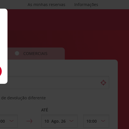
As minhas reservas
Informações
COMERCIAIS
 de devolução diferente
ATÉ