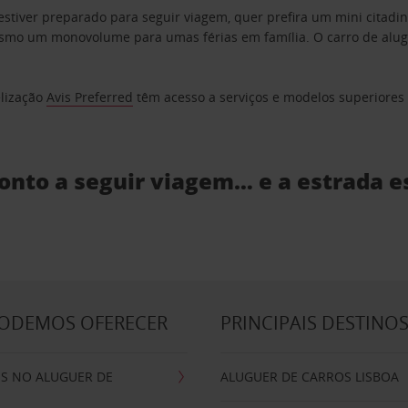
estiver preparado para seguir viagem, quer prefira um mini citad
o um monovolume para umas férias em família. O carro de aluguer
elização
Avis Preferred
têm acesso a serviços e modelos superiores e
ronto a seguir viagem… e a estrada e
PODEMOS OFERECER
PRINCIPAIS DESTINO
IS NO ALUGUER DE
ALUGUER DE CARROS LISBOA