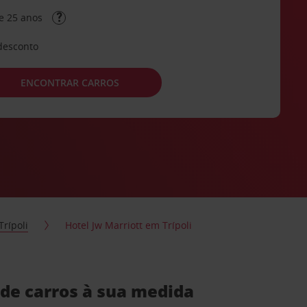
e 25 anos
desconto
ENCONTRAR CARROS
Trípoli
Hotel Jw Marriott em Trípoli
 de carros à sua medida