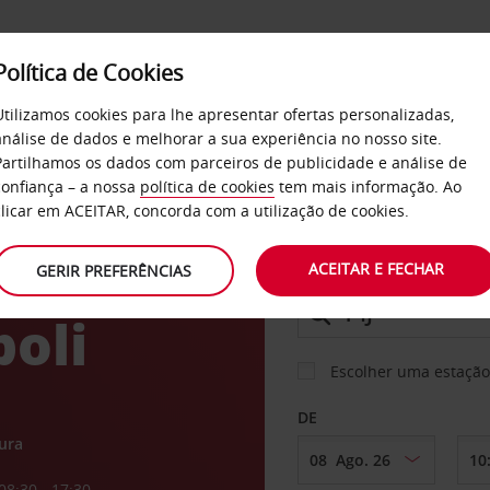
Política de Cookies
SERVIÇOS
EMPRESAS
SELF SERVICE
Utilizamos cookies para lhe apresentar ofertas personalizadas,
análise de dados e melhorar a sua experiência no nosso site.
Partilhamos os dados com parceiros de publicidade e análise de
confiança – a nossa
política de cookies
tem mais informação. Ao
CARRO
clicar em ACEITAR, concorda com a utilização de cookies.
ACEITAR E FECHAR
GERIR PREFERÊNCIAS
LEVANTAR EM
poli
Escolher uma estação
DE
ura
08:30 - 17:30