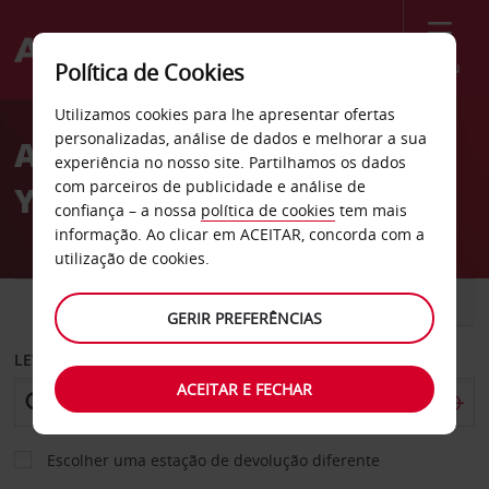
Menu
Política de Cookies
Welcome
Utilizamos cookies para lhe apresentar ofertas
to
personalizadas, análise de dados e melhorar a sua
Aluguer de carros Hotel
Avis
experiência no nosso site. Partilhamos os dados
com parceiros de publicidade e análise de
Yousser em Trípoli
confiança – a nossa
política de cookies
tem mais
informação. Ao clicar em ACEITAR, concorda com a
utilização de cookies.
CARRO
COMERCIAIS
GERIR PREFERÊNCIAS
LEVANTAR EM
ACEITAR E FECHAR
Escolher uma estação de devolução diferente