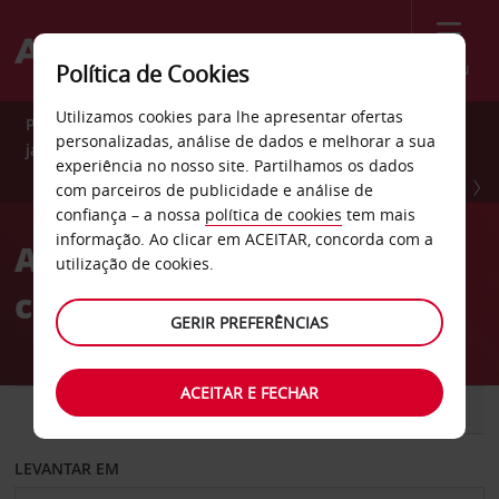
Menu
Política de Cookies
Utilizamos cookies para lhe apresentar ofertas
Poupe 10% durante todo o ano com Avis Preferred. Adira
personalizadas, análise de dados e melhorar a sua
já GRATUITAMENTE.
experiência no nosso site. Partilhamos os dados
ADIRA JÁ
com parceiros de publicidade e análise de
confiança – a nossa
política de cookies
tem mais
informação. Ao clicar em ACEITAR, concorda com a
Alugue carros com toda a
utilização de cookies.
confiança
GERIR PREFERÊNCIAS
ACEITAR E FECHAR
CARRO
COMERCIAIS
LEVANTAR EM