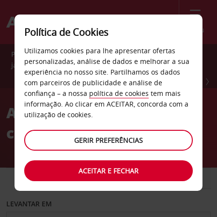
Menu
Política de Cookies
Utilizamos cookies para lhe apresentar ofertas
Poupe 10% durante todo o ano com Avis Preferred. Adira
personalizadas, análise de dados e melhorar a sua
já GRATUITAMENTE.
experiência no nosso site. Partilhamos os dados
ADIRA JÁ
com parceiros de publicidade e análise de
confiança – a nossa
política de cookies
tem mais
informação. Ao clicar em ACEITAR, concorda com a
Alugue carros com toda a
utilização de cookies.
confiança
GERIR PREFERÊNCIAS
ACEITAR E FECHAR
CARRO
COMERCIAIS
LEVANTAR EM