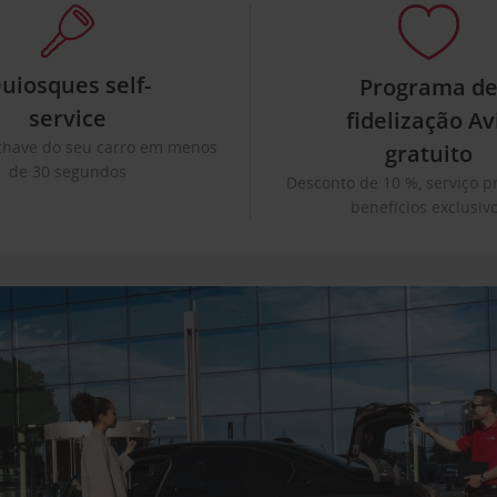
uiosques self-
Programa d
service
fidelização Av
chave do seu carro em menos
gratuito
de 30 segundos
Desconto de 10 %, serviço pr
benefícios exclusiv