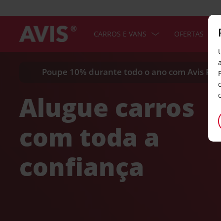
CARROS E VANS
OFERTAS
Poupe 10% durante todo o ano com Avis Pre
Alugue carros
com toda a
confiança