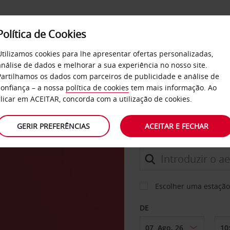
Política de Cookies
SERVIÇOS
EMPRESAS
SELF SERVICE
Utilizamos cookies para lhe apresentar ofertas personalizadas,
análise de dados e melhorar a sua experiência no nosso site.
ferred. Adira já GRATUITAMENTE.
Partilhamos os dados com parceiros de publicidade e análise de
confiança – a nossa
política de cookies
tem mais informação. Ao
clicar em ACEITAR, concorda com a utilização de cookies.
CARRO
GERIR PREFERÊNCIAS
ACEITAR E FECHAR
LEVANTAR EM
Escolher uma estação
DE