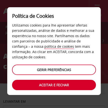
Menu
Política de Cookies
Utilizamos cookies para lhe apresentar ofertas
Poupe 10% durante todo o ano com Avis Preferred. Adira
personalizadas, análise de dados e melhorar a sua
já GRATUITAMENTE.
experiência no nosso site. Partilhamos os dados
ADIRA JÁ
com parceiros de publicidade e análise de
confiança – a nossa
política de cookies
tem mais
informação. Ao clicar em ACEITAR, concorda com a
Alugue carros com toda a
utilização de cookies.
confiança
GERIR PREFERÊNCIAS
ACEITAR E FECHAR
CARRO
COMERCIAIS
LEVANTAR EM