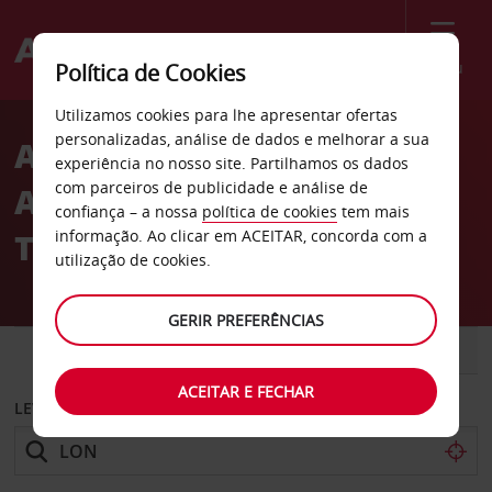
Menu
Política de Cookies
Welcome
Utilizamos cookies para lhe apresentar ofertas
to
personalizadas, análise de dados e melhorar a sua
Aluguer de carros
Avis
experiência no nosso site. Partilhamos os dados
com parceiros de publicidade e análise de
Aeroporto de Heathrow
confiança – a nossa
política de cookies
tem mais
Terminal 5 (LHR)
informação. Ao clicar em ACEITAR, concorda com a
utilização de cookies.
GERIR PREFERÊNCIAS
CARRO
COMERCIAIS
ACEITAR E FECHAR
LEVANTAR EM