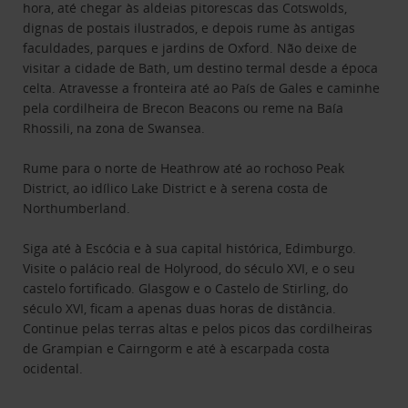
hora, até chegar às aldeias pitorescas das Cotswolds,
dignas de postais ilustrados, e depois rume às antigas
faculdades, parques e jardins de Oxford. Não deixe de
visitar a cidade de Bath, um destino termal desde a época
celta. Atravesse a fronteira até ao País de Gales e caminhe
pela cordilheira de Brecon Beacons ou reme na Baía
Rhossili, na zona de Swansea.
Rume para o norte de Heathrow até ao rochoso Peak
District, ao idílico Lake District e à serena costa de
Northumberland.
Siga até à Escócia e à sua capital histórica, Edimburgo.
Visite o palácio real de Holyrood, do século XVI, e o seu
castelo fortificado. Glasgow e o Castelo de Stirling, do
século XVI, ficam a apenas duas horas de distância.
Continue pelas terras altas e pelos picos das cordilheiras
de Grampian e Cairngorm e até à escarpada costa
ocidental.