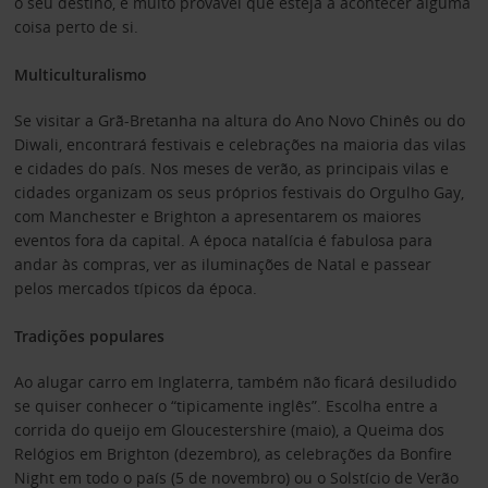
o seu destino, é muito provável que esteja a acontecer alguma
coisa perto de si.
Multiculturalismo
Se visitar a Grã-Bretanha na altura do Ano Novo Chinês ou do
Diwali, encontrará festivais e celebrações na maioria das vilas
e cidades do país. Nos meses de verão, as principais vilas e
cidades organizam os seus próprios festivais do Orgulho Gay,
com Manchester e Brighton a apresentarem os maiores
eventos fora da capital. A época natalícia é fabulosa para
andar às compras, ver as iluminações de Natal e passear
pelos mercados típicos da época.
Tradições populares
Ao alugar carro em Inglaterra, também não ficará desiludido
se quiser conhecer o “tipicamente inglês”. Escolha entre a
corrida do queijo em Gloucestershire (maio), a Queima dos
Relógios em Brighton (dezembro), as celebrações da Bonfire
Night em todo o país (5 de novembro) ou o Solstício de Verão