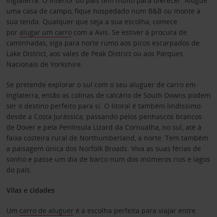
Inglaterra. O interior do país tem muito para oferecer. Alugue
uma casa de campo, fique hospedado num B&B ou monte a
sua tenda. Qualquer que seja a sua escolha, comece
por
alugar um carro
com a Avis. Se estiver à procura de
caminhadas, siga para norte rumo aos picos escarpados de
Lake District, aos vales de Peak District ou aos Parques
Nacionais de Yorkshire.
Se pretende explorar o sul com o seu aluguer de carro em
Inglaterra, então as colinas de calcário de South Downs podem
ser o destino perfeito para si. O litoral é também lindíssimo:
desde a Costa Jurássica, passando pelos penhascos brancos
de Dover e pela Península Lizard da Cornualha, no sul, até à
faixa costeira rural de Northumberland, a norte. Tem também
a paisagem única dos Norfolk Broads. Viva as suas férias de
sonho e passe um dia de barco num dos inúmeros rios e lagos
do país.
Vilas e cidades
Um
carro de aluguer
é a escolha perfeita para viajar entre