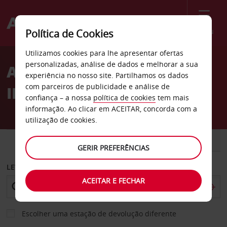
Menu
Política de Cookies
Welcome
Utilizamos cookies para lhe apresentar ofertas
to
personalizadas, análise de dados e melhorar a sua
ALUGAR CARRO EM
Avis
experiência no nosso site. Partilhamos os dados
com parceiros de publicidade e análise de
INGLATERRA COM A AVIS
confiança – a nossa
política de cookies
tem mais
informação. Ao clicar em ACEITAR, concorda com a
utilização de cookies.
CARRO
COMERCIAIS
GERIR PREFERÊNCIAS
LEVANTAR EM
ACEITAR E FECHAR
Escolher uma estação de devolução diferente