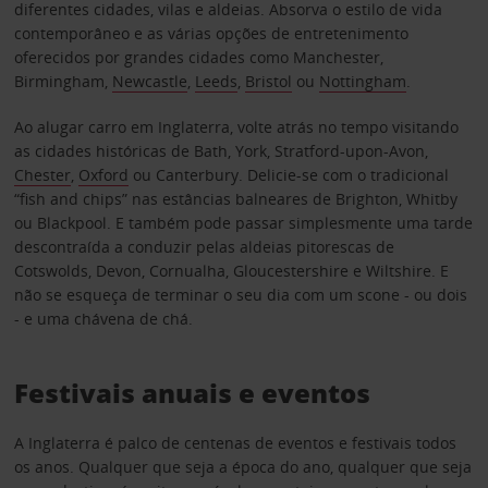
diferentes cidades, vilas e aldeias. Absorva o estilo de vida
contemporâneo e as várias opções de entretenimento
oferecidos por grandes cidades como Manchester,
Birmingham,
Newcastle
,
Leeds
,
Bristol
ou
Nottingham
.
Ao alugar carro em Inglaterra, volte atrás no tempo visitando
as cidades históricas de Bath, York, Stratford-upon-Avon,
Chester
,
Oxford
ou Canterbury. Delicie-se com o tradicional
“fish and chips” nas estâncias balneares de Brighton, Whitby
ou Blackpool. E também pode passar simplesmente uma tarde
descontraída a conduzir pelas aldeias pitorescas de
Cotswolds, Devon, Cornualha, Gloucestershire e Wiltshire. E
não se esqueça de terminar o seu dia com um scone - ou dois
- e uma chávena de chá.
Festivais anuais e eventos
A Inglaterra é palco de centenas de eventos e festivais todos
os anos. Qualquer que seja a época do ano, qualquer que seja