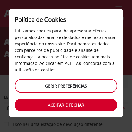
Menu
Política de Cookies
Welcome
Utilizamos cookies para lhe apresentar ofertas
to
personalizadas, análise de dados e melhorar a sua
Aluguer de carros no
Avis
experiência no nosso site. Partilhamos os dados
com parceiros de publicidade e análise de
Aeroporto de Newcastle
confiança – a nossa
política de cookies
tem mais
informação. Ao clicar em ACEITAR, concorda com a
utilização de cookies.
CARRO
COMERCIAIS
GERIR PREFERÊNCIAS
LEVANTAR EM
ACEITAR E FECHAR
Escolher uma estação de devolução diferente