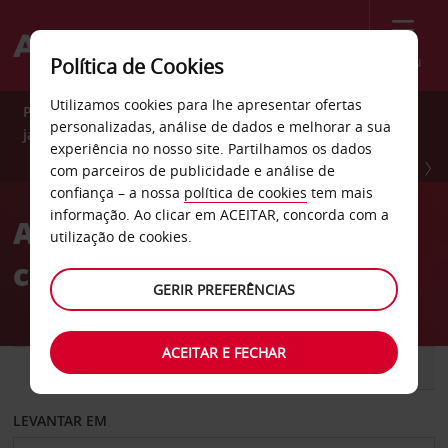
Menu
Política de Cookies
Utilizamos cookies para lhe apresentar ofertas
Poupe 10% durante todo o ano com Avis Preferred. Adira
personalizadas, análise de dados e melhorar a sua
já GRATUITAMENTE.
experiência no nosso site. Partilhamos os dados
ADIRA JÁ
com parceiros de publicidade e análise de
confiança – a nossa
política de cookies
tem mais
informação. Ao clicar em ACEITAR, concorda com a
Alugue carros com toda a
utilização de cookies.
confiança
GERIR PREFERÊNCIAS
ACEITAR E FECHAR
CARRO
COMERCIAIS
LEVANTAR EM