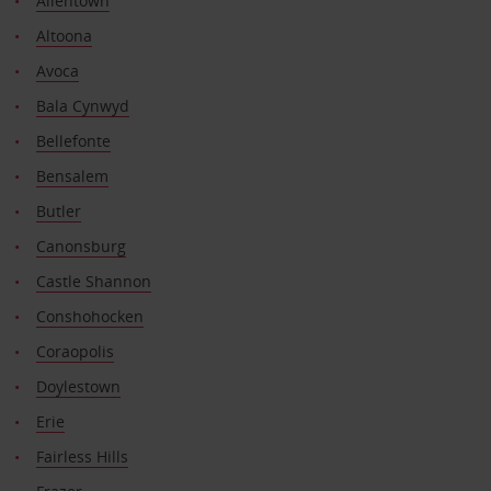
Allentown
Altoona
Avoca
Bala Cynwyd
Bellefonte
Bensalem
Butler
Canonsburg
Castle Shannon
Conshohocken
Coraopolis
Doylestown
Erie
Fairless Hills