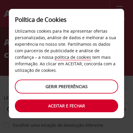
Menu
Política de Cookies
Welcome
Utilizamos cookies para lhe apresentar ofertas
to
personalizadas, análise de dados e melhorar a sua
Aluguer de
Avis
experiência no nosso site. Partilhamos os dados
com parceiros de publicidade e análise de
carros Pensilvânia
confiança – a nossa
política de cookies
tem mais
informação. Ao clicar em ACEITAR, concorda com a
utilização de cookies.
CARRO
COMERCIAIS
GERIR PREFERÊNCIAS
LEVANTAR EM
ACEITAR E FECHAR
Escolher uma estação de devolução diferente